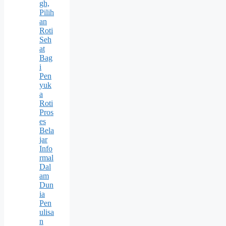
gh,
Pilih
an
Roti
Seh
at
Bag
i
Pen
yuk
a
Roti
Pros
es
Bela
jar
Info
rmal
Dal
am
Dun
ia
Pen
ulisa
n