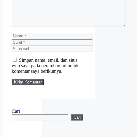
Nama
Surel
Situs
web
Simpan nama, email, dan situs
web saya pada peramban ini untuk
komentar saya berikutnya.
Cari
Cari