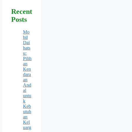
Recent
Posts
Mo
bil
Dai
hats
u:
Pilih
an
Ken
dara
an
And
al
untu
k
Keb
utuh
an
Kel
uarg