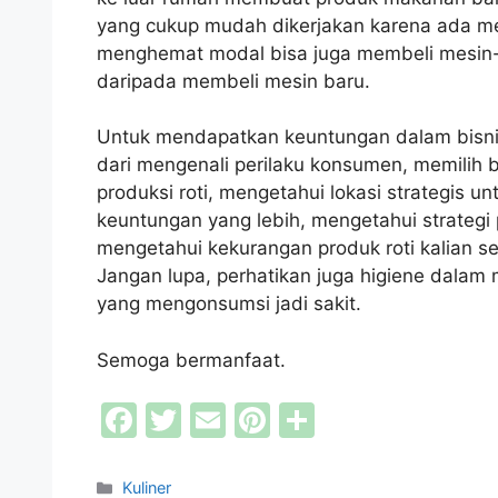
yang cukup mudah dikerjakan karena ada m
menghemat modal bisa juga membeli mesin-
daripada membeli mesin baru.
Untuk mendapatkan keuntungan dalam bisnis i
dari mengenali perilaku konsumen, memilih 
produksi roti, mengetahui lokasi strategis u
keuntungan yang lebih, mengetahui strategi
mengetahui kekurangan produk roti kalian sen
Jangan lupa, perhatikan juga higiene dalam 
yang mengonsumsi jadi sakit.
Semoga bermanfaat.
F
T
E
Pi
S
a
w
m
nt
h
c
itt
ai
er
ar
Kategori
Kuliner