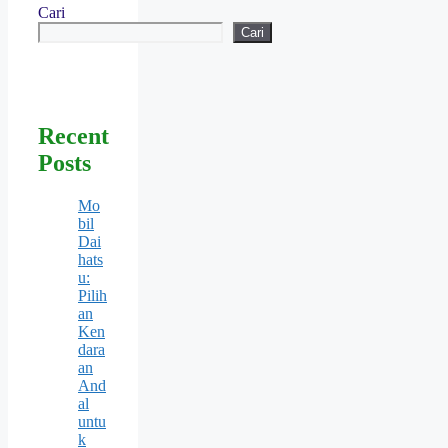
Cari
Cari
Recent
Posts
Mo
bil
Dai
hats
u:
Pilih
an
Ken
dara
an
And
al
untu
k