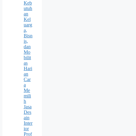
Keb
utuh
an
Kel
uarg
a,
Bisn
is,
dan
Mo
bilit
as
Hari
an
Car
a
Me
mili
h
Jasa
Des
ain
Inter
ior
Prof