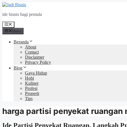
Langsung
ke
ide bisnis bagi pemula
isi
Menu
Menu
Beranda
About
Contact
Disclaimer
Privacy Policy
Blog
Gaya Hidup
Hobi
Kuliner
Profesi
Properti
Tips
harga partisi penyekat ruangan 
Ide Partisi Penyekat Ruangan, Langkah Pra