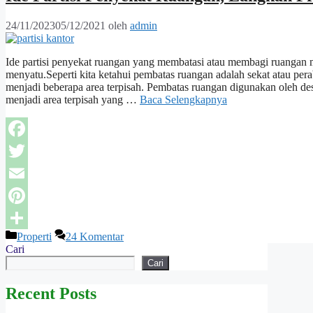
24/11/2023
05/12/2021
oleh
admin
Ide partisi penyekat ruangan yang membatasi atau membagi ruangan me
menyatu.Seperti kita ketahui pembatas ruangan adalah sekat atau pe
menjadi beberapa area terpisah. Pembatas ruangan digunakan oleh des
menjadi area terpisah yang …
Baca Selengkapnya
Facebook
Twitter
Email
Pinterest
Kategori
Properti
24 Komentar
Share
Cari
Cari
Recent Posts