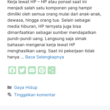
Kerja lewat HP – HP atau ponsel saat ini
menjadi salah satu komponen yang hampir
dimiliki oleh semua orang mulai dari anak-anak,
dewasa, hingga orang tua. Selain sebagai
media hiburan, HP ternyata juga bisa
dimanfaatkan sebagai sumber mendapatkan
pundi-pundi uang. Langsung saja simak
bahasan mengenai kerja lewat HP
menghasilkan uang. Saat ini pekerjaan tidak
hanya …
Baca Selengkapnya
F
T
E
Pi
S
a
w
m
nt
h
c
itt
ai
er
ar
Kategori
Gaya Hidup
e
er
l
e
e
Tinggalkan komentar
b
st
o