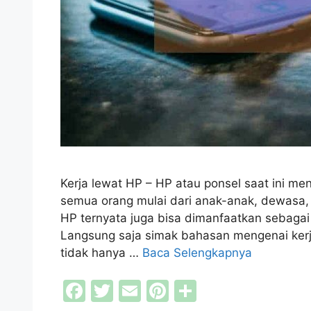
Kerja lewat HP – HP atau ponsel saat ini me
semua orang mulai dari anak-anak, dewasa, 
HP ternyata juga bisa dimanfaatkan sebaga
Langsung saja simak bahasan mengenai kerj
tidak hanya …
Baca Selengkapnya
F
T
E
Pi
S