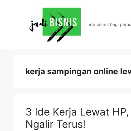
Langsung
ke
isi
ide bisnis bagi pemu
kerja sampingan online l
3 Ide Kerja Lewat HP
Ngalir Terus!