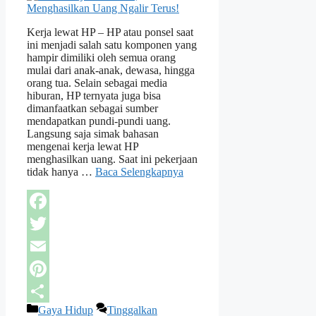
Kerja lewat HP – HP atau ponsel saat
ini menjadi salah satu komponen yang
hampir dimiliki oleh semua orang
mulai dari anak-anak, dewasa, hingga
orang tua. Selain sebagai media
hiburan, HP ternyata juga bisa
dimanfaatkan sebagai sumber
mendapatkan pundi-pundi uang.
Langsung saja simak bahasan
mengenai kerja lewat HP
menghasilkan uang. Saat ini pekerjaan
tidak hanya …
Baca Selengkapnya
Facebook
Twitter
Email
Pinterest
Kategori
Gaya Hidup
Tinggalkan
Share