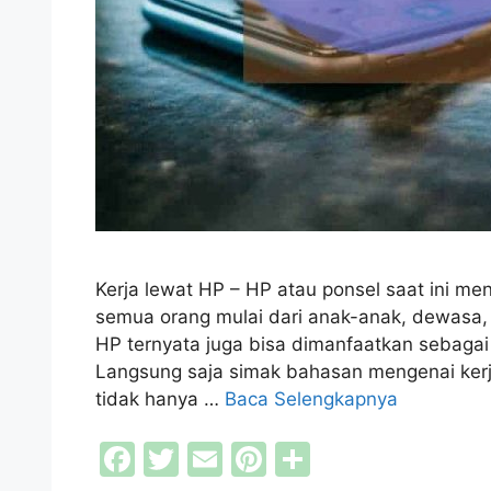
Kerja lewat HP – HP atau ponsel saat ini me
semua orang mulai dari anak-anak, dewasa, 
HP ternyata juga bisa dimanfaatkan sebaga
Langsung saja simak bahasan mengenai kerj
tidak hanya …
Baca Selengkapnya
F
T
E
Pi
S