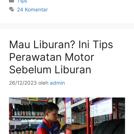
Tips
e
er
l
e
e
24 Komentar
b
st
o
o
Mau Liburan? Ini Tips
k
Perawatan Motor
Sebelum Liburan
26/12/2023
oleh
admin