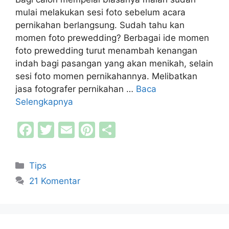
mulai melakukan sesi foto sebelum acara
pernikahan berlangsung. Sudah tahu kan
momen foto prewedding? Berbagai ide momen
foto prewedding turut menambah kenangan
indah bagi pasangan yang akan menikah, selain
sesi foto momen pernikahannya. Melibatkan
jasa fotografer pernikahan …
Baca
Selengkapnya
F
T
E
Pi
S
a
w
m
nt
h
c
itt
ai
er
ar
Kategori
Tips
e
er
l
e
e
21 Komentar
b
st
o
o