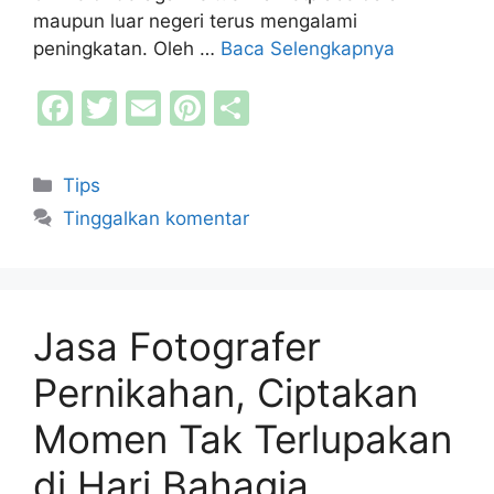
maupun luar negeri terus mengalami
peningkatan. Oleh …
Baca Selengkapnya
F
T
E
Pi
S
a
w
m
nt
h
c
itt
ai
er
ar
Kategori
Tips
e
er
l
e
e
Tinggalkan komentar
b
st
o
o
Jasa Fotografer
k
Pernikahan, Ciptakan
Momen Tak Terlupakan
di Hari Bahagia