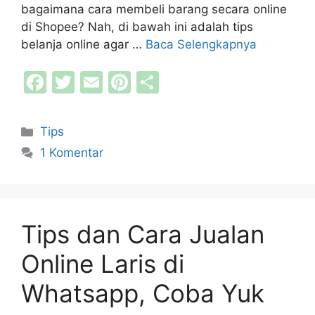
bagaimana cara membeli barang secara online
di Shopee? Nah, di bawah ini adalah tips
belanja online agar …
Baca Selengkapnya
F
T
E
Pi
S
a
w
m
nt
h
c
itt
ai
er
ar
Kategori
Tips
e
er
l
e
e
1 Komentar
b
st
o
o
Tips dan Cara Jualan
k
Online Laris di
Whatsapp, Coba Yuk