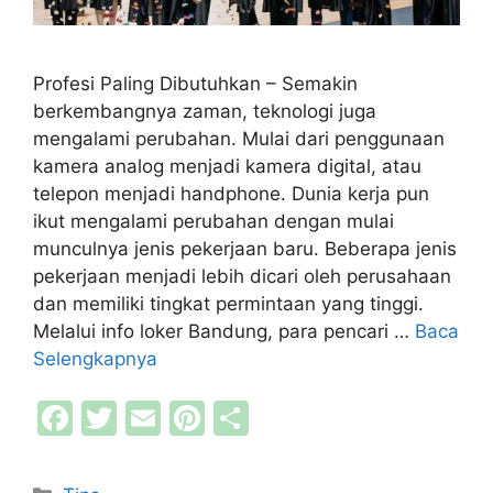
Profesi Paling Dibutuhkan – Semakin
berkembangnya zaman, teknologi juga
mengalami perubahan. Mulai dari penggunaan
kamera analog menjadi kamera digital, atau
telepon menjadi handphone. Dunia kerja pun
ikut mengalami perubahan dengan mulai
munculnya jenis pekerjaan baru. Beberapa jenis
pekerjaan menjadi lebih dicari oleh perusahaan
dan memiliki tingkat permintaan yang tinggi.
Melalui info loker Bandung, para pencari …
Baca
Selengkapnya
F
T
E
Pi
S
a
w
m
nt
h
c
itt
ai
er
ar
Kategori