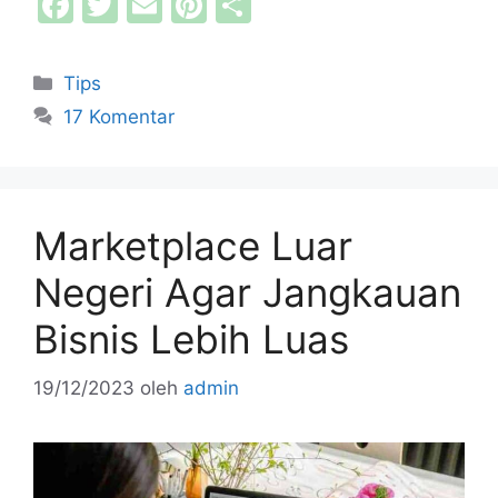
F
T
E
Pi
S
a
w
m
nt
h
c
itt
ai
er
ar
Kategori
Tips
e
er
l
e
e
17 Komentar
b
st
o
o
Marketplace Luar
k
Negeri Agar Jangkauan
Bisnis Lebih Luas
19/12/2023
oleh
admin