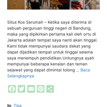
Situs Kos Serumah – Ketika saya diterima di
sebuah perguruan tinggi negeri di Bandung,
maka yang dipikirkan pertama kali oleh ortu di
Jakarta adalah tempat saya nanti akan tinggal.
Kami tidak mempunyai saudara dekat yang
dapat dijadikan tempat untuk tinggal selama
saya menempuh pendidikan.Untungnya ayah
mempunyai beberapa kenalan dan teman
sejawat yang dapat dimintai tolong …
Baca
Selengkapnya
F
T
E
Pi
S
a
w
m
nt
h
c
itt
ai
er
ar
Kategori
Tips