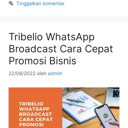
e
er
l
e
e
Tinggalkan komentar
b
st
o
o
Tribelio WhatsApp
k
Broadcast Cara Cepat
Promosi Bisnis
22/08/2022
oleh
admin