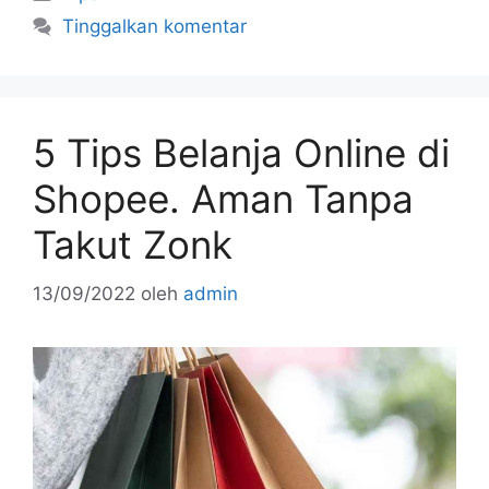
e
er
l
e
e
Tinggalkan komentar
b
st
o
o
5 Tips Belanja Online di
k
Shopee. Aman Tanpa
Takut Zonk
13/09/2022
oleh
admin