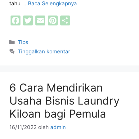
tahu …
Baca Selengkapnya
F
T
E
Pi
S
a
w
m
nt
h
c
itt
ai
er
ar
Kategori
Tips
e
er
l
e
e
Tinggalkan komentar
b
st
o
o
6 Cara Mendirikan
k
Usaha Bisnis Laundry
Kiloan bagi Pemula
16/11/2022
oleh
admin