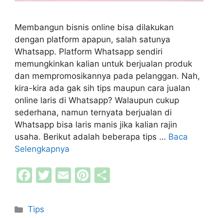
Membangun bisnis online bisa dilakukan
dengan platform apapun, salah satunya
Whatsapp. Platform Whatsapp sendiri
memungkinkan kalian untuk berjualan produk
dan mempromosikannya pada pelanggan. Nah,
kira-kira ada gak sih tips maupun cara jualan
online laris di Whatsapp? Walaupun cukup
sederhana, namun ternyata berjualan di
Whatsapp bisa laris manis jika kalian rajin
usaha. Berikut adalah beberapa tips …
Baca
Selengkapnya
F
T
E
Pi
S
a
w
m
nt
h
c
itt
ai
er
ar
Kategori
Tips