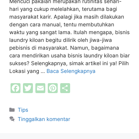
Mencuci pakaian merupakan rutinitas sehari-
hari yang cukup melelahkan, terutama bagi
masyarakat karir. Apalagi jika masih dilakukan
dengan cara manual, tentu membutuhkan
waktu yang sangat lama. Itulah mengapa, bisnis
laundry kiloan begitu dilirik oleh jiwa-jiwa
pebisnis di masyarakat. Namun, bagaimana
cara mendirikan usaha bisnis laundry kiloan biar
sukses? Selengkapnya, simak artikel ini ya! Pilih
Lokasi yang …
Baca Selengkapnya
F
T
E
Pi
S
a
w
m
nt
h
c
itt
ai
er
ar
Kategori
Tips
e
er
l
e
e
Tinggalkan komentar
b
st
o