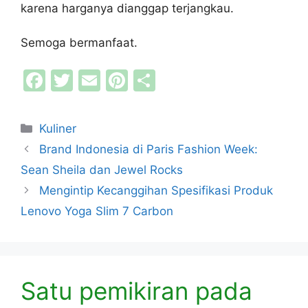
karena harganya dianggap terjangkau.
Semoga bermanfaat.
F
T
E
Pi
S
a
w
m
nt
h
c
itt
ai
er
ar
Kategori
Kuliner
e
er
l
e
e
Brand Indonesia di Paris Fashion Week:
b
st
Sean Sheila dan Jewel Rocks
o
Mengintip Kecanggihan Spesifikasi Produk
o
Lenovo Yoga Slim 7 Carbon
k
Satu pemikiran pada