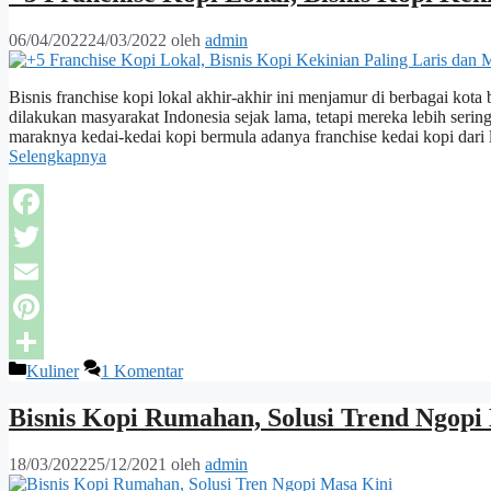
06/04/2022
24/03/2022
oleh
admin
Bisnis franchise kopi lokal akhir-akhir ini menjamur di berbagai ko
dilakukan masyarakat Indonesia sejak lama, tetapi mereka lebih serin
maraknya kedai-kedai kopi bermula adanya franchise kedai kopi dari 
Selengkapnya
Facebook
Twitter
Email
Pinterest
Kategori
Kuliner
1 Komentar
Share
Bisnis Kopi Rumahan, Solusi Trend Ngopi
18/03/2022
25/12/2021
oleh
admin