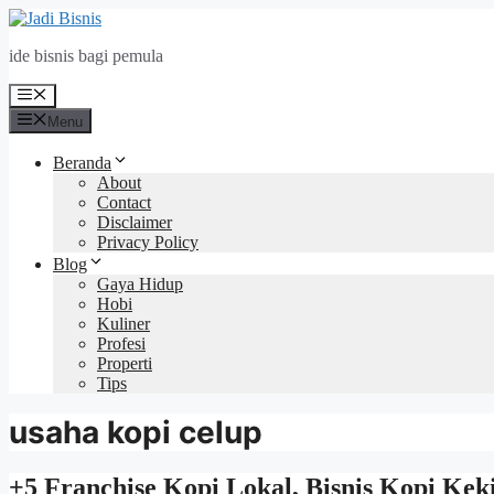
Langsung
ke
ide bisnis bagi pemula
isi
Menu
Menu
Beranda
About
Contact
Disclaimer
Privacy Policy
Blog
Gaya Hidup
Hobi
Kuliner
Profesi
Properti
Tips
usaha kopi celup
+5 Franchise Kopi Lokal, Bisnis Kopi Ke