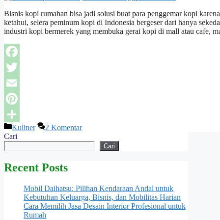
Bisnis kopi rumahan bisa jadi solusi buat para penggemar kopi karena
ketahui, selera peminum kopi di Indonesia bergeser dari hanya sekeda
industri kopi bermerek yang membuka gerai kopi di mall atau cafe, 
Facebook
Twitter
Email
Pinterest
Kategori
Kuliner
2 Komentar
Share
Cari
Cari
Recent Posts
Mobil Daihatsu: Pilihan Kendaraan Andal untuk
Kebutuhan Keluarga, Bisnis, dan Mobilitas Harian
Cara Memilih Jasa Desain Interior Profesional untuk
Rumah