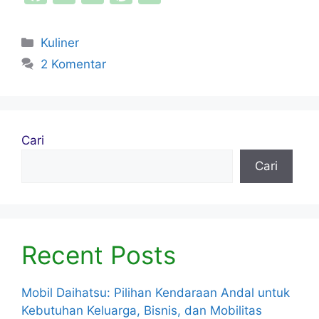
a
w
m
nt
h
c
itt
ai
er
ar
Kategori
Kuliner
e
er
l
e
e
2 Komentar
b
st
o
o
Cari
k
Cari
Recent Posts
Mobil Daihatsu: Pilihan Kendaraan Andal untuk
Kebutuhan Keluarga, Bisnis, dan Mobilitas