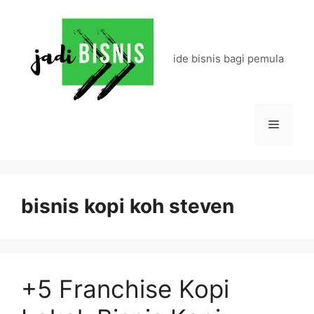
Langsung
ke
isi
ide bisnis bagi pemula
Menu
bisnis kopi koh steven
+5 Franchise Kopi