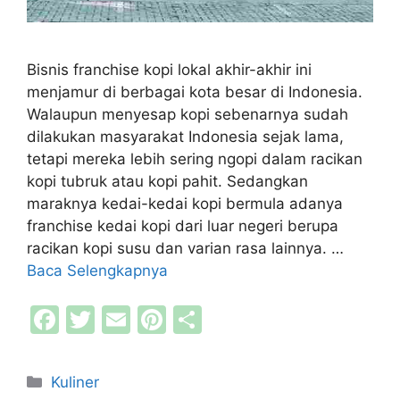
Bisnis franchise kopi lokal akhir-akhir ini
menjamur di berbagai kota besar di Indonesia.
Walaupun menyesap kopi sebenarnya sudah
dilakukan masyarakat Indonesia sejak lama,
tetapi mereka lebih sering ngopi dalam racikan
kopi tubruk atau kopi pahit. Sedangkan
maraknya kedai-kedai kopi bermula adanya
franchise kedai kopi dari luar negeri berupa
racikan kopi susu dan varian rasa lainnya. …
Baca Selengkapnya
F
T
E
Pi
S
a
w
m
nt
h
c
itt
ai
er
ar
Kategori
Kuliner