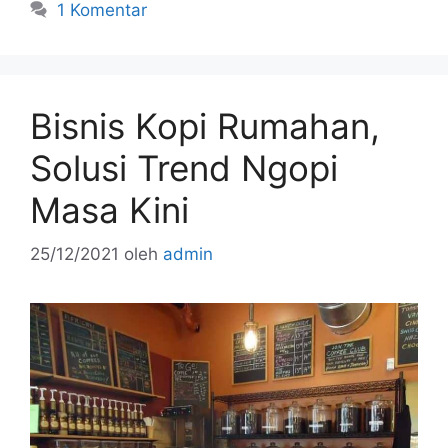
e
er
l
e
e
1 Komentar
b
st
o
o
Bisnis Kopi Rumahan,
k
Solusi Trend Ngopi
Masa Kini
25/12/2021
oleh
admin