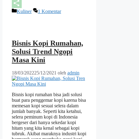
Pinterest
Kategori
Kuliner
1 Komentar
Share
Bisnis Kopi Rumahan,
Solusi Trend Ngopi
Masa Kini
18/03/2022
25/12/2021
oleh
admin
Bisnis kopi rumahan bisa jadi solusi
buat para penggemar kopi karena bisa
memesan kopi sesuai selera dalam
jumlah banyak. Seperti kita ketahui,
selera peminum kopi di Indonesia
bergeser dari hanya sekedar kopi
hitam yang kita kenal sebagai kopi
tubruk. Akibat maraknya industri kopi