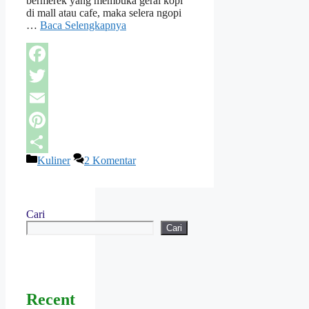
bermerek yang membuka gerai kopi
di mall atau cafe, maka selera ngopi
…
Baca Selengkapnya
Facebook
Twitter
Email
Pinterest
Kategori
Kuliner
2 Komentar
Share
Cari
Cari
Recent