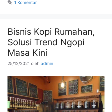
e
er
l
e
e
1 Komentar
b
st
o
o
Bisnis Kopi Rumahan,
k
Solusi Trend Ngopi
Masa Kini
25/12/2021
oleh
admin