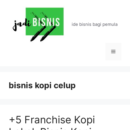
Langsung
ke
isi
ide bisnis bagi pemula
Menu
bisnis kopi celup
+5 Franchise Kopi