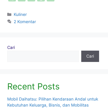
a
w
m
nt
h
c
itt
ai
er
ar
Kategori
Kuliner
e
er
l
e
e
2 Komentar
b
st
o
o
Cari
k
Cari
Recent Posts
Mobil Daihatsu: Pilihan Kendaraan Andal untuk
Kebutuhan Keluarga, Bisnis, dan Mobilitas