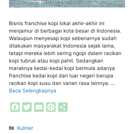
Bisnis franchise kopi lokal akhir-akhir ini
menjamur di berbagai kota besar di Indonesia.
Walaupun menyesap kopi sebenarnya sudah
dilakukan masyarakat Indonesia sejak lama,
tetapi mereka lebih sering ngopi dalam racikan
kopi tubruk atau kopi pahit. Sedangkan
maraknya kedai-kedai kopi bermula adanya
franchise kedai kopi dari luar negeri berupa
racikan kopi susu dan varian rasa lainnya. …
Baca Selengkapnya
F
T
E
Pi
S
a
w
m
nt
h
c
itt
ai
er
ar
Kategori
Kuliner