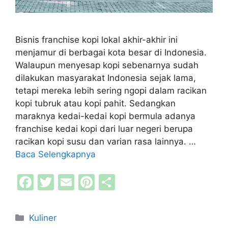
Bisnis franchise kopi lokal akhir-akhir ini
menjamur di berbagai kota besar di Indonesia.
Walaupun menyesap kopi sebenarnya sudah
dilakukan masyarakat Indonesia sejak lama,
tetapi mereka lebih sering ngopi dalam racikan
kopi tubruk atau kopi pahit. Sedangkan
maraknya kedai-kedai kopi bermula adanya
franchise kedai kopi dari luar negeri berupa
racikan kopi susu dan varian rasa lainnya. …
Baca Selengkapnya
F
T
E
Pi
S
a
w
m
nt
h
c
itt
ai
er
ar
Kategori
Kuliner