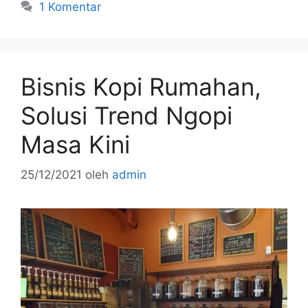
e
er
l
e
e
1 Komentar
b
st
o
o
Bisnis Kopi Rumahan,
k
Solusi Trend Ngopi
Masa Kini
25/12/2021
oleh
admin