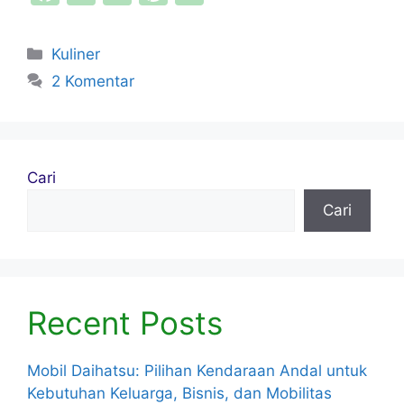
a
w
m
nt
h
c
itt
ai
er
ar
Kategori
Kuliner
e
er
l
e
e
2 Komentar
b
st
o
o
Cari
k
Cari
Recent Posts
Mobil Daihatsu: Pilihan Kendaraan Andal untuk
Kebutuhan Keluarga, Bisnis, dan Mobilitas