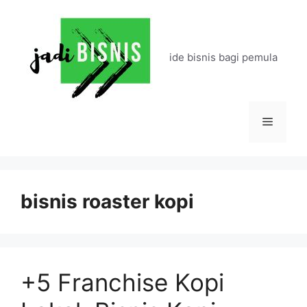
Langsung
ke
isi
ide bisnis bagi pemula
Menu
bisnis roaster kopi
+5 Franchise Kopi