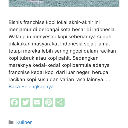
Bisnis franchise kopi lokal akhir-akhir ini
menjamur di berbagai kota besar di Indonesia.
Walaupun menyesap kopi sebenarnya sudah
dilakukan masyarakat Indonesia sejak lama,
tetapi mereka lebih sering ngopi dalam racikan
kopi tubruk atau kopi pahit. Sedangkan
maraknya kedai-kedai kopi bermula adanya
franchise kedai kopi dari luar negeri berupa
racikan kopi susu dan varian rasa lainnya. …
Baca Selengkapnya
F
T
E
Pi
S
a
w
m
nt
h
c
itt
ai
er
ar
Kategori
Kuliner