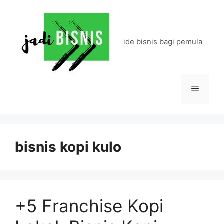
Langsung
ke
isi
ide bisnis bagi pemula
Menu
bisnis kopi kulo
+5 Franchise Kopi