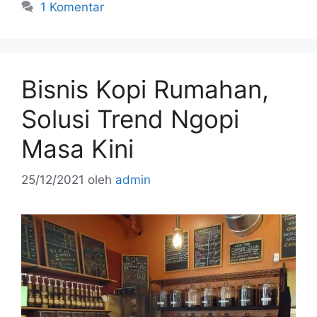
e
er
l
e
e
1 Komentar
b
st
o
o
Bisnis Kopi Rumahan,
k
Solusi Trend Ngopi
Masa Kini
25/12/2021
oleh
admin