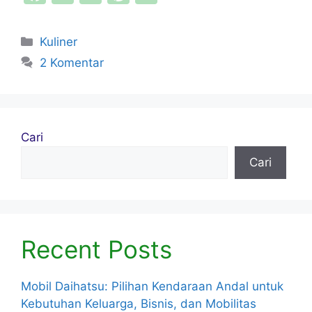
a
w
m
nt
h
c
itt
ai
er
ar
Kategori
Kuliner
e
er
l
e
e
2 Komentar
b
st
o
o
Cari
k
Cari
Recent Posts
Mobil Daihatsu: Pilihan Kendaraan Andal untuk
Kebutuhan Keluarga, Bisnis, dan Mobilitas