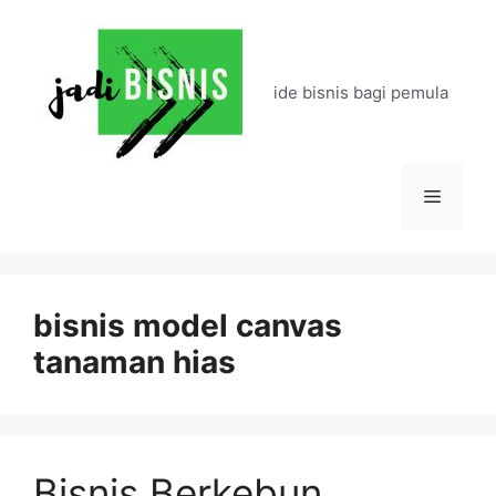
Langsung
ke
isi
ide bisnis bagi pemula
Menu
bisnis model canvas
tanaman hias
Bisnis Berkebun