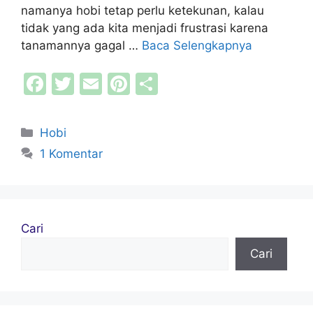
namanya hobi tetap perlu ketekunan, kalau
tidak yang ada kita menjadi frustrasi karena
tanamannya gagal …
Baca Selengkapnya
F
T
E
Pi
S
a
w
m
nt
h
c
itt
ai
er
ar
Kategori
Hobi
e
er
l
e
e
1 Komentar
b
st
o
o
Cari
k
Cari