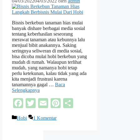
04/03/2022
04/03/2022
oleh
admin
Bisnis berkebun tanaman hias mulai
banyak dishare berbagai media sosial
tentang keberhasilan seseorang
merawat tanaman atau kebunnya lalu
menjual bibit anakannya. Saking
seringnya seliweran di media sosial,
bisa dicoba mulai hobi berkebun yang
mudah di rumah. Walaupun terlihat
mudah, yang namanya hobi tetap
perlu ketekunan, kalau tidak yang ada
kita menjadi frustrasi karena
tanamannya gagal …
Baca
Selengkapnya
Facebook
Twitter
Email
Pinterest
Share
Kategori
Hobi
1 Komentar