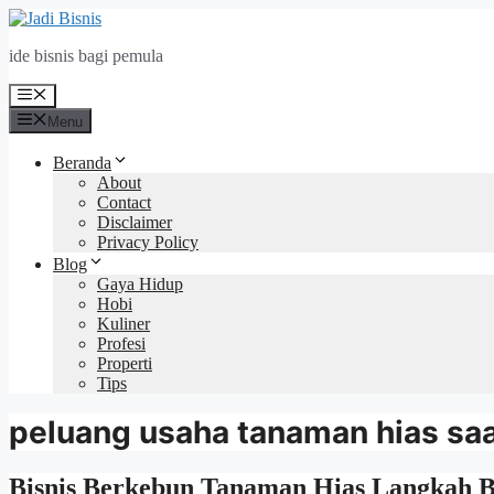
Langsung
ke
ide bisnis bagi pemula
isi
Menu
Menu
Beranda
About
Contact
Disclaimer
Privacy Policy
Blog
Gaya Hidup
Hobi
Kuliner
Profesi
Properti
Tips
peluang usaha tanaman hias sa
Bisnis Berkebun Tanaman Hias Langkah B