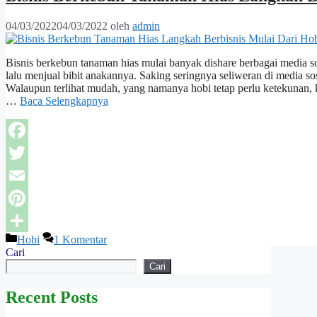
04/03/2022
04/03/2022
oleh
admin
Bisnis berkebun tanaman hias mulai banyak dishare berbagai media s
lalu menjual bibit anakannya. Saking seringnya seliweran di media s
Walaupun terlihat mudah, yang namanya hobi tetap perlu ketekunan, k
…
Baca Selengkapnya
Facebook
Twitter
Email
Pinterest
Kategori
Hobi
1 Komentar
Share
Cari
Cari
Recent Posts