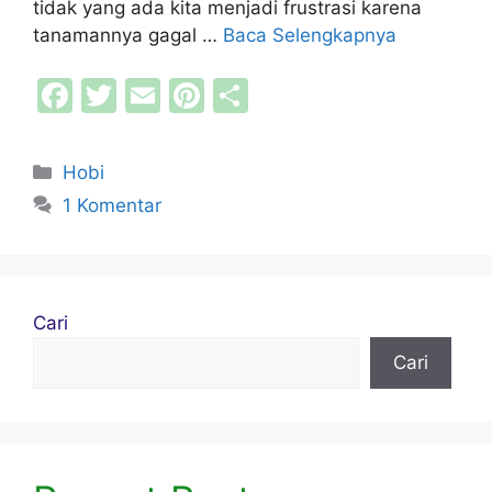
tidak yang ada kita menjadi frustrasi karena
tanamannya gagal …
Baca Selengkapnya
F
T
E
Pi
S
a
w
m
nt
h
c
itt
ai
er
ar
Kategori
Hobi
e
er
l
e
e
1 Komentar
b
st
o
o
Cari
k
Cari