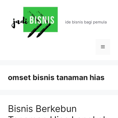
Langsung
ke
isi
ide bisnis bagi pemula
Menu
omset bisnis tanaman hias
Bisnis Berkebun