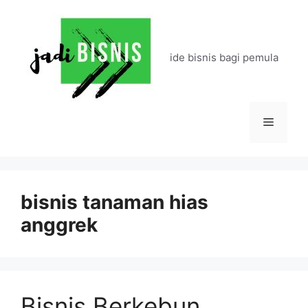
Langsung
ke
isi
ide bisnis bagi pemula
Menu
bisnis tanaman hias
anggrek
Bisnis Berkebun