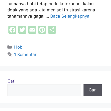
namanya hobi tetap perlu ketekunan, kalau
tidak yang ada kita menjadi frustrasi karena
tanamannya gagal …
Baca Selengkapnya
F
T
E
Pi
S
a
w
m
nt
h
c
itt
ai
er
ar
Kategori
Hobi
e
er
l
e
e
1 Komentar
b
st
o
o
Cari
k
Cari