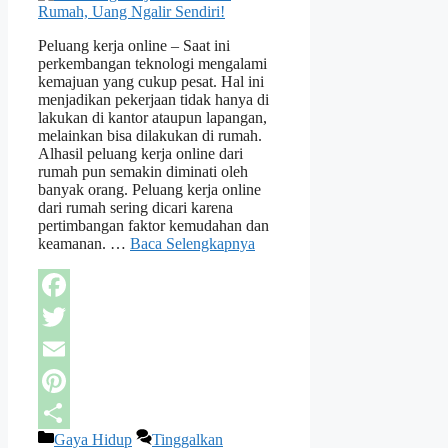
Peluang kerja online – Saat ini
perkembangan teknologi mengalami
kemajuan yang cukup pesat. Hal ini
menjadikan pekerjaan tidak hanya di
lakukan di kantor ataupun lapangan,
melainkan bisa dilakukan di rumah.
Alhasil peluang kerja online dari
rumah pun semakin diminati oleh
banyak orang. Peluang kerja online
dari rumah sering dicari karena
pertimbangan faktor kemudahan dan
keamanan. …
Baca Selengkapnya
Facebook
Twitter
Email
Pinterest
Kategori
Gaya Hidup
Tinggalkan
Share