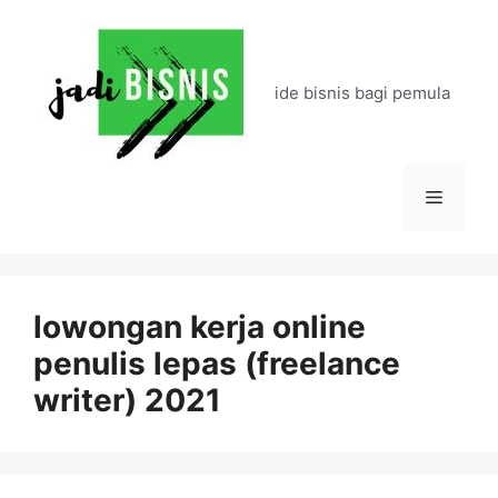
Langsung
ke
isi
ide bisnis bagi pemula
Menu
lowongan kerja online
penulis lepas (freelance
writer) 2021