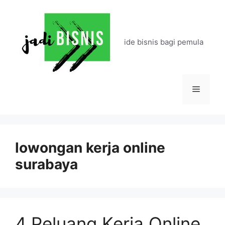
Langsung
ke
isi
ide bisnis bagi pemula
Menu
lowongan kerja online
surabaya
4 Peluang Kerja Online