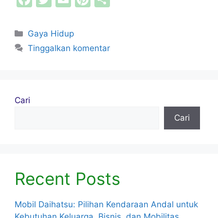
a
w
m
nt
h
c
itt
ai
er
ar
Kategori
Gaya Hidup
e
er
l
e
e
Tinggalkan komentar
b
st
o
o
Cari
k
Cari
Recent Posts
Mobil Daihatsu: Pilihan Kendaraan Andal untuk
Kebutuhan Keluarga, Bisnis, dan Mobilitas