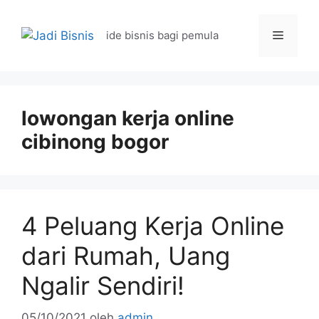
Langsung
ke
Menu
ide bisnis bagi pemula
isi
lowongan kerja online
cibinong bogor
4 Peluang Kerja Online
dari Rumah, Uang
Ngalir Sendiri!
05/10/2021
oleh
admin