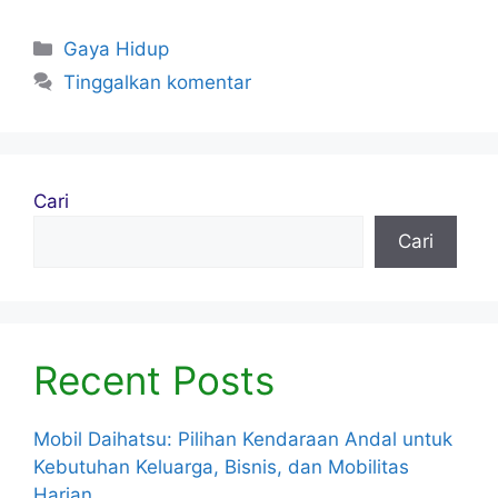
a
w
m
nt
h
c
itt
ai
er
ar
Kategori
Gaya Hidup
e
er
l
e
e
Tinggalkan komentar
b
st
o
o
Cari
k
Cari
Recent Posts
Mobil Daihatsu: Pilihan Kendaraan Andal untuk
Kebutuhan Keluarga, Bisnis, dan Mobilitas
Harian