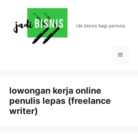
Langsung
ke
isi
ide bisnis bagi pemula
Menu
lowongan kerja online
penulis lepas (freelance
writer)