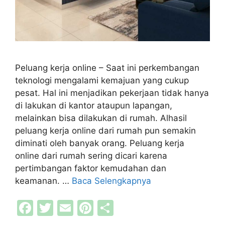
Peluang kerja online – Saat ini perkembangan
teknologi mengalami kemajuan yang cukup
pesat. Hal ini menjadikan pekerjaan tidak hanya
di lakukan di kantor ataupun lapangan,
melainkan bisa dilakukan di rumah. Alhasil
peluang kerja online dari rumah pun semakin
diminati oleh banyak orang. Peluang kerja
online dari rumah sering dicari karena
pertimbangan faktor kemudahan dan
keamanan. …
Baca Selengkapnya
F
T
E
Pi
S
a
w
m
nt
h