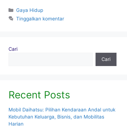
c
itt
ai
er
ar
Kategori
Gaya Hidup
e
er
l
e
e
Tinggalkan komentar
b
st
o
o
Cari
k
Cari
Recent Posts
Mobil Daihatsu: Pilihan Kendaraan Andal untuk
Kebutuhan Keluarga, Bisnis, dan Mobilitas
Harian