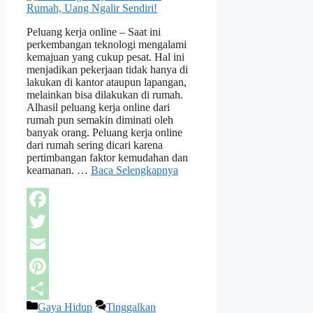
Peluang kerja online – Saat ini
perkembangan teknologi mengalami
kemajuan yang cukup pesat. Hal ini
menjadikan pekerjaan tidak hanya di
lakukan di kantor ataupun lapangan,
melainkan bisa dilakukan di rumah.
Alhasil peluang kerja online dari
rumah pun semakin diminati oleh
banyak orang. Peluang kerja online
dari rumah sering dicari karena
pertimbangan faktor kemudahan dan
keamanan. …
Baca Selengkapnya
Facebook
Twitter
Email
Pinterest
Kategori
Gaya Hidup
Tinggalkan
Share