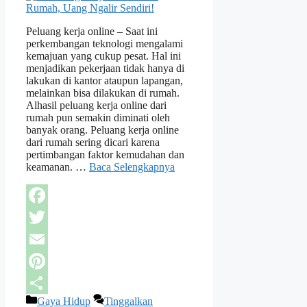
Peluang kerja online – Saat ini
perkembangan teknologi mengalami
kemajuan yang cukup pesat. Hal ini
menjadikan pekerjaan tidak hanya di
lakukan di kantor ataupun lapangan,
melainkan bisa dilakukan di rumah.
Alhasil peluang kerja online dari
rumah pun semakin diminati oleh
banyak orang. Peluang kerja online
dari rumah sering dicari karena
pertimbangan faktor kemudahan dan
keamanan. …
Baca Selengkapnya
Facebook
Twitter
Email
Pinterest
Kategori
Gaya Hidup
Tinggalkan
Share