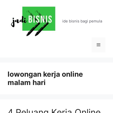
Langsung
ke
isi
ide bisnis bagi pemula
Menu
lowongan kerja online
malam hari
4 Peluang Kerja Online