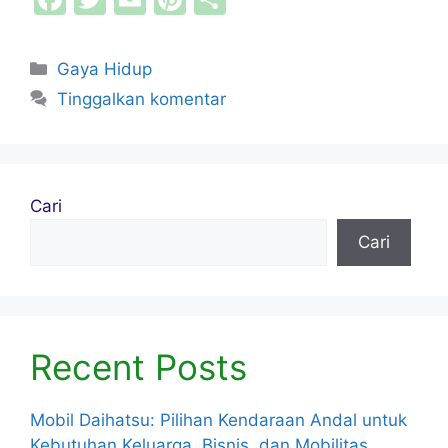
a
w
m
nt
h
c
itt
ai
er
ar
Kategori
Gaya Hidup
e
er
l
e
e
Tinggalkan komentar
b
st
o
o
Cari
k
Cari
Recent Posts
Mobil Daihatsu: Pilihan Kendaraan Andal untuk
Kebutuhan Keluarga, Bisnis, dan Mobilitas