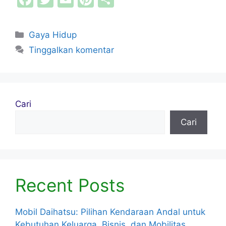
a
w
m
nt
h
c
itt
ai
er
ar
Kategori
Gaya Hidup
e
er
l
e
e
Tinggalkan komentar
b
st
o
o
Cari
k
Cari
Recent Posts
Mobil Daihatsu: Pilihan Kendaraan Andal untuk
Kebutuhan Keluarga, Bisnis, dan Mobilitas