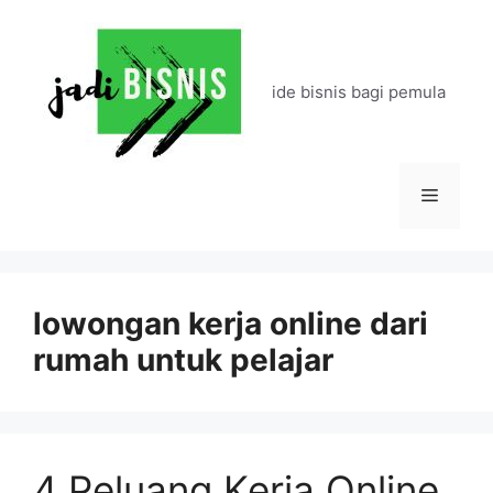
Langsung
ke
isi
ide bisnis bagi pemula
Menu
lowongan kerja online dari
rumah untuk pelajar
4 Peluang Kerja Online