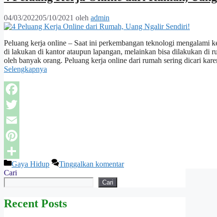
04/03/2022
05/10/2021
oleh
admin
Peluang kerja online – Saat ini perkembangan teknologi mengalami k
di lakukan di kantor ataupun lapangan, melainkan bisa dilakukan di r
oleh banyak orang. Peluang kerja online dari rumah sering dicari 
Selengkapnya
Facebook
Twitter
Email
Pinterest
Kategori
Gaya Hidup
Tinggalkan komentar
Share
Cari
Cari
Recent Posts