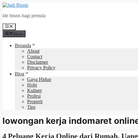
Langsung
ke
ide bisnis bagi pemula
isi
Menu
Menu
Beranda
About
Contact
Disclaimer
Privacy Policy
Blog
Gaya Hidup
Hobi
Kuliner
Profesi
Properti
Tips
lowongan kerja indomaret onlin
4 Peluang Kerja Online dari Rumah, Uang 